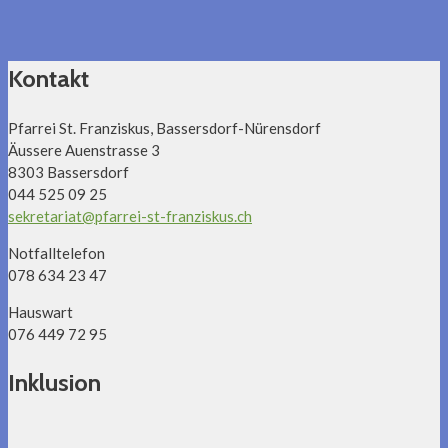
Kontakt
Pfarrei St. Franziskus, Bassersdorf-Nürensdorf
Äussere Auenstrasse 3
8303 Bassersdorf
044 525 09 25
sekretariat@pfarrei-st-franziskus.ch
Notfalltelefon
078 634 23 47
Hauswart
076 449 72 95
Inklusion