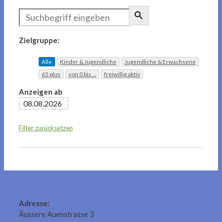
Zielgruppe:
Alle
Kinder & Jugendliche
Jugendliche & Erwachsene
65 plus
von 0 bis …
freiwillig aktiv
Anzeigen ab
Filter zurücksetzen
Adresse:
Äussere Auenstrasse 3