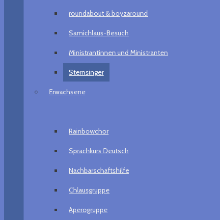
roundabout & boyzaround
Samichlaus-Besuch
Ministrantinnen und Ministranten
Sternsinger
Erwachsene
Rainbowchor
Sprachkurs Deutsch
Nachbarschaftshilfe
Chlausgruppe
Aperogruppe