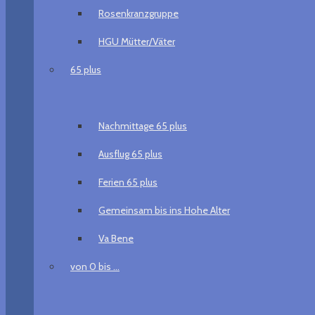
Rosenkranzgruppe
HGU Mütter/Väter
65 plus
Nachmittage 65 plus
Ausflug 65 plus
Ferien 65 plus
Gemeinsam bis ins Hohe Alter
Va Bene
von 0 bis …