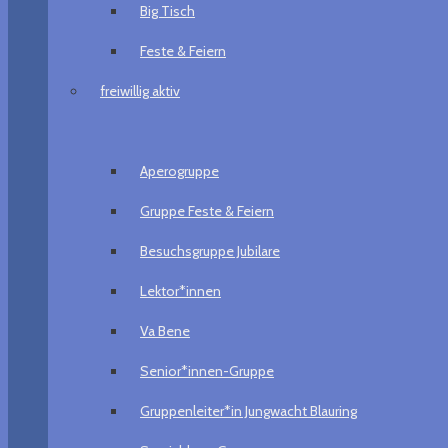
Big Tisch
Feste & Feiern
freiwillig aktiv
Aperogruppe
Gruppe Feste & Feiern
Besuchsgruppe Jubilare
Lektor*innen
Va Bene
Senior*innen-Gruppe
Gruppenleiter*in Jungwacht Blauring