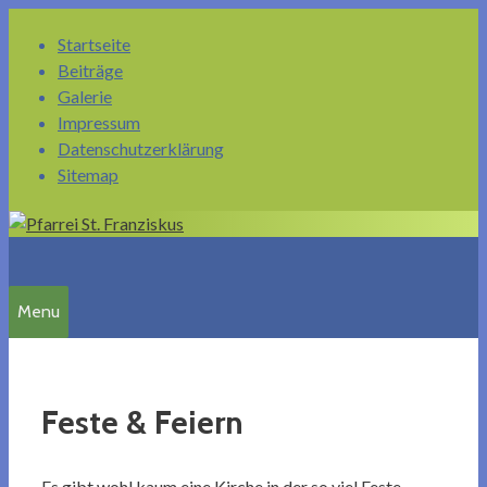
Springe
Startseite
zum
Beiträge
Inhalt
Galerie
Impressum
Datenschutzerklärung
Sitemap
Menu
Feste & Feiern
Es gibt wohl kaum eine Kirche in der so viel Feste