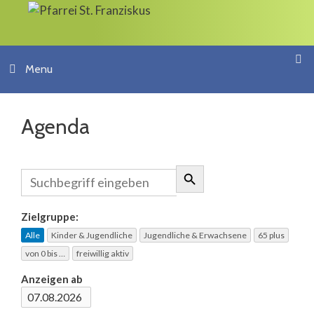
Springe
zum
Inhalt
Menu
Agenda
Zielgruppe:
Alle
Kinder & Jugendliche
Jugendliche & Erwachsene
65 plus
von 0 bis …
freiwillig aktiv
Anzeigen ab