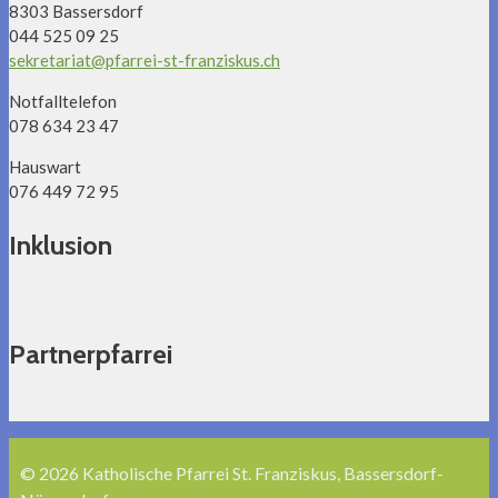
8303 Bassersdorf
044 525 09 25
sekretariat@pfarrei-st-franziskus.ch
Notfalltelefon
078 634 23 47
Hauswart
076 449 72 95
Inklusion
Partnerpfarrei
© 2026 Katholische Pfarrei St. Franziskus, Bassersdorf-