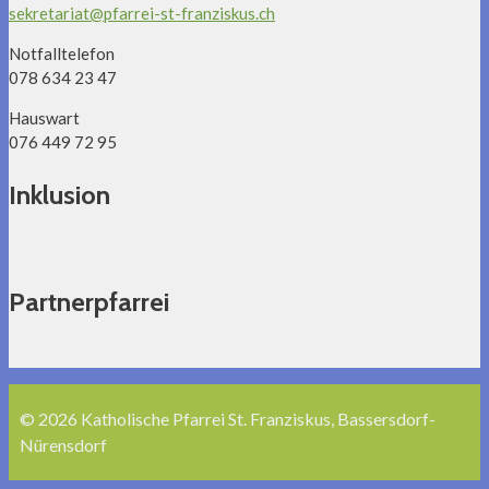
sekretariat@pfarrei-st-franziskus.ch
Notfalltelefon
078 634 23 47
Hauswart
076 449 72 95
Inklusion
Partnerpfarrei
© 2026 Katholische Pfarrei St. Franziskus, Bassersdorf-
Nürensdorf