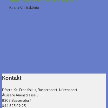
Jubiläumsgottesdienst für A. Kabasele
Kirche Christkönig
Kontakt
Pfarrei St. Franziskus, Bassersdorf-Nürensdorf
Äussere Auenstrasse 3
8303 Bassersdorf
044 525 09 25