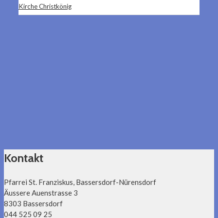
Kirche Christkönig
Kontakt
Pfarrei St. Franziskus, Bassersdorf-Nürensdorf
Äussere Auenstrasse 3
8303 Bassersdorf
044 525 09 25