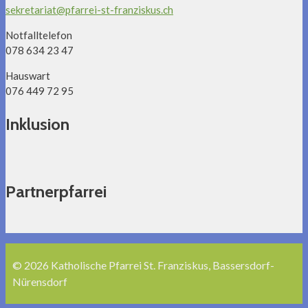
sekretariat@pfarrei-st-franziskus.ch
Notfalltelefon
078 634 23 47
Hauswart
076 449 72 95
Inklusion
Partnerpfarrei
© 2026 Katholische Pfarrei St. Franziskus, Bassersdorf-
Nürensdorf