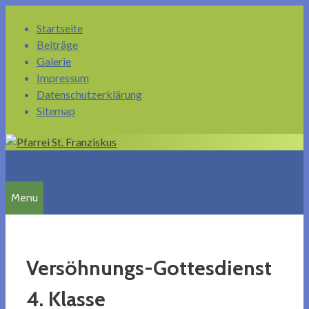
Springe
Startseite
zum
Beiträge
Inhalt
Galerie
Impressum
Datenschutzerklärung
Sitemap
Menu
Versöhnungs-Gottesdienst
4. Klasse