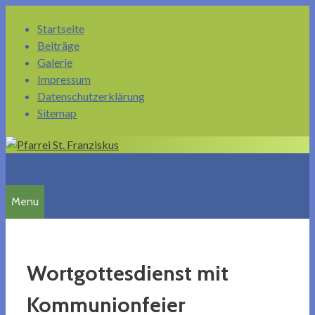
Springe
Startseite
zum
Beiträge
Inhalt
Galerie
Impressum
Datenschutzerklärung
Sitemap
Menu
Wortgottesdienst mit
Kommunionfeier