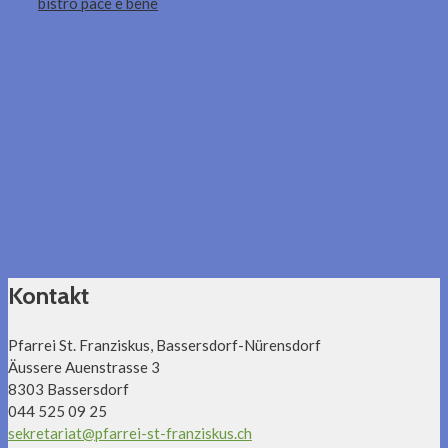
bistro pace e bene
Kontakt
Pfarrei St. Franziskus, Bassersdorf-Nürensdorf
Äussere Auenstrasse 3
8303 Bassersdorf
044 525 09 25
sekretariat@pfarrei-st-franziskus.ch