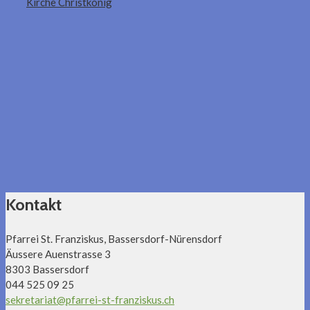
Kirche Christkönig
Kontakt
Pfarrei St. Franziskus, Bassersdorf-Nürensdorf
Äussere Auenstrasse 3
8303 Bassersdorf
044 525 09 25
sekretariat@pfarrei-st-franziskus.ch