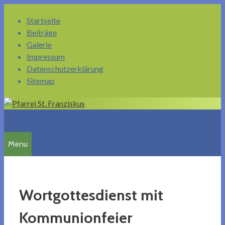
Springe
Startseite
zum
Beiträge
Inhalt
Galerie
Impressum
Datenschutzerklärung
Sitemap
Menu
Wortgottesdienst mit
Kommunionfeier