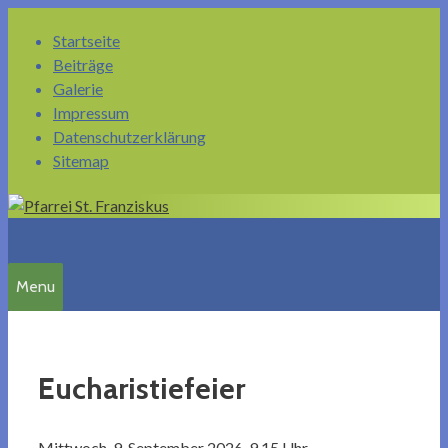
Springe
Startseite
zum
Beiträge
Inhalt
Galerie
Impressum
Datenschutzerklärung
Sitemap
Menu
Eucharistiefeier
Mittwoch, 9. September 2026, 9.15 Uhr