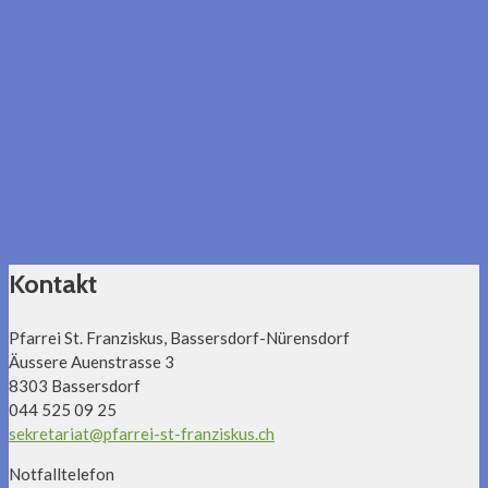
Kontakt
Pfarrei St. Franziskus, Bassersdorf-Nürensdorf
Äussere Auenstrasse 3
8303 Bassersdorf
044 525 09 25
sekretariat@pfarrei-st-franziskus.ch
Notfalltelefon