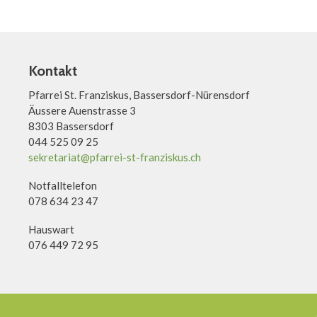
Kontakt
Pfarrei St. Franziskus, Bassersdorf-Nürensdorf
Äussere Auenstrasse 3
8303 Bassersdorf
044 525 09 25
sekretariat@pfarrei-st-franziskus.ch
Notfalltelefon
078 634 23 47
Hauswart
076 449 72 95