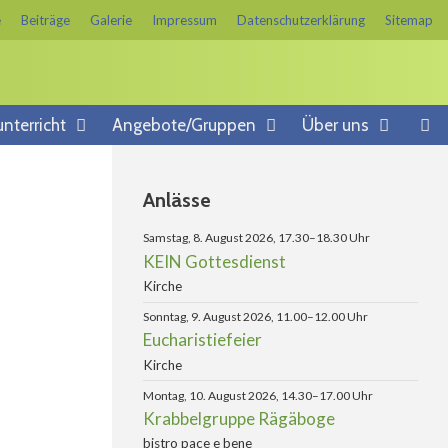
e
Beiträge
Galerie
Impressum
Datenschutzerklärung
Sitemap
unterricht
Angebote/Gruppen
Über uns
Anlässe
Samstag, 8. August 2026, 17.30–18.30 Uhr
KEIN Gottesdienst
Kirche
Sonntag, 9. August 2026, 11.00–12.00 Uhr
Eucharistiefeier
Kirche
Montag, 10. August 2026, 14.30–17.00 Uhr
Krabbelgruppe Rägäboge
bistro pace e bene