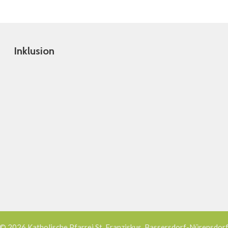
Inklusion
© 2026 Katholische Pfarrei St. Franziskus, Bassersdorf-Nürensdor