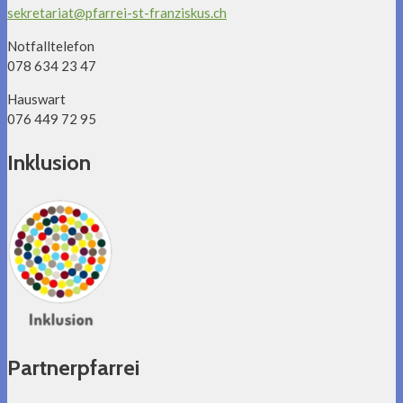
sekretariat@pfarrei-st-franziskus.ch
Notfalltelefon
078 634 23 47
Hauswart
076 449 72 95
Inklusion
Partnerpfarrei