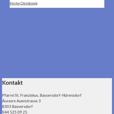
Kirche Christkönig
Kontakt
Pfarrei St. Franziskus, Bassersdorf-Nürensdorf
Äussere Auenstrasse 3
8303 Bassersdorf
044 525 09 25