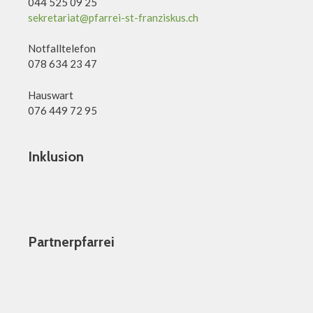
044 525 09 25
sekretariat@pfarrei-st-franziskus.ch
Notfalltelefon
078 634 23 47
Hauswart
076 449 72 95
Inklusion
Partnerpfarrei